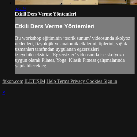
52:19
Etkili Ders Verme Yöntemleri
Etkili Ders Verme Yöntemleri
Bu workshop eğitiminin ‘teorik sunum’ videosunda skolyoz
nedenleri, fizyolojik ve anatomik etkilerini, tiplerini, sağlık
uzmanları tarafından uygulanan egzersizleri
izleyebileceksiniz. ‘Egzersizler’ videosunda ise skolyoza
uygun olarak Pilates, Yoga, Klasik Fitness çalışmalarında
yapılabilecek eg...
fitkon.com
İLETİŞİM
Help
Terms
Privacy
Cookies
Sign in
×