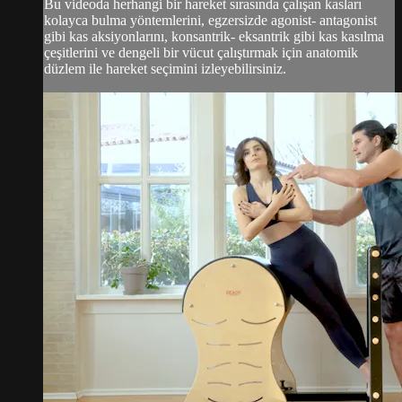
Bu videoda herhangi bir hareket sırasında çalışan kasları
kolayca bulma yöntemlerini, egzersizde agonist- antagonist
gibi kas aksiyonlarını, konsantrik- eksantrik gibi kas kasılma
çeşitlerini ve dengeli bir vücut çalıştırmak için anatomik
düzlem ile hareket seçimini izleyebilirsiniz.