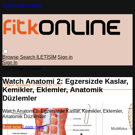
Skip to main content
Browse
Search
İLETİŞİM
Sign in
Sign In
Live stream preview
Watch Anatomi 2: Egzersizde Kaslar,
Kemikler, Eklemler, Anatomik
Düzlemler
Watch Anatomi 2: Egzersizde Kaslar, Kemikler, Eklemler,
Anatomik Düzlemler
Rent now
Learn more