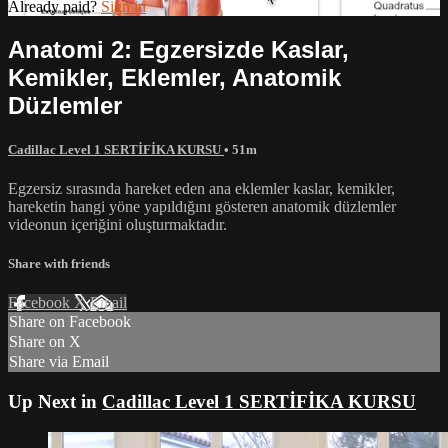
Already paid?
Sign in
Anatomi 2: Egzersizde Kaslar,
Kemikler, Eklemler, Anatomik
Düzlemler
Cadillac Level 1 SERTİFİKA KURSU
• 51m
Egzersiz sırasında hareket eden ana eklemler kaslar, kemikler,
hareketin hangi yöne yapıldığını gösteren anatomik düzlemler
videonun içeriğini oluşturmaktadır.
Share with friends
Facebook
X
Email
Share on Facebook
Share on X
Share via Email
Up Next in
Cadillac Level 1 SERTİFİKA KURSU