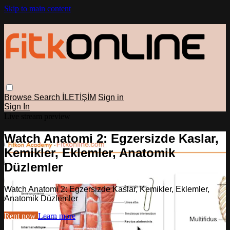
Skip to main content
Browse
Search
İLETİŞİM
Sign in
Sign In
Live stream preview
Watch Anatomi 2: Egzersizde Kaslar,
Kemikler, Eklemler, Anatomik
Düzlemler
Watch Anatomi 2: Egzersizde Kaslar, Kemikler, Eklemler,
Anatomik Düzlemler
Rent now
Learn more