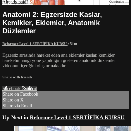
Already paid?
Sign in
Anatomi 2: Egzersizde Kaslar,
Kemikler, Eklemler, Anatomik
Düzlemler
Reformer Level 1 SERTİFİKA KURSU
• 51m
Egzersiz sırasında hareket eden ana eklemler kaslar, kemikler,
hareketin hangi yöne yapıldığını gösteren anatomik düzlemler
videonun içeriğini oluşturmaktadır.
Share with friends
Facebook
X
Email
Share on Facebook
Share on X
Share via Email
Up Next in
Reformer Level 1 SERTİFİKA KURSU