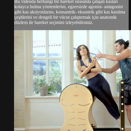
Bu videoda herhangi bir hareket sırasında çalışan kasları
kolayca bulma yöntemlerini, egzersizde agonist- antagonist
gibi kas aksiyonlarını, konsantrik- eksantrik gibi kas kasılma
çeşitlerini ve dengeli bir vücut çalıştırmak için anatomik
düzlem ile hareket seçimini izleyebilirsiniz.