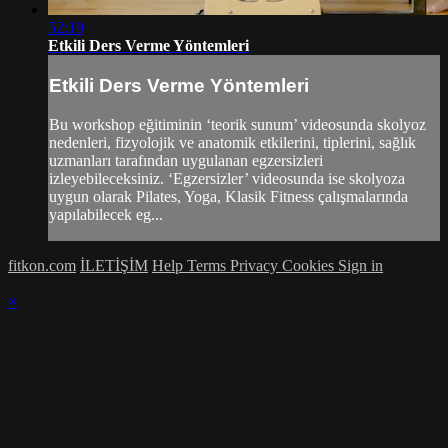
52:19
Etkili Ders Verme Yöntemleri
Etkili Ders Verme Yöntemleri
Bu workshop eğitiminin ‘teorik sunum’ videosunda skolyoz
nedenleri, fizyolojik ve anatomik etkilerini, tiplerini, sağlık
uzmanları tarafından uygulanan egzersizleri
izleyebileceksiniz. ‘Egzersizler’ videosunda ise skolyoza
uygun olarak Pilates, Yoga, Klasik Fitness çalışmalarında
yapılabilecek eg...
fitkon.com
İLETİŞİM
Help
Terms
Privacy
Cookies
Sign in
×