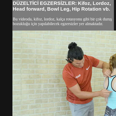
DÜZELTİCİ EGZERSİZLER: Kifoz, Lordoz,
Head forward, Bowl Leg, Hip Rotation vb.
Bu videoda, kifoz, lordoz, kalça rotasyonu gibi bir çok duruş
bozukluğu için yapılabilecek egzersizler yer almaktadır.