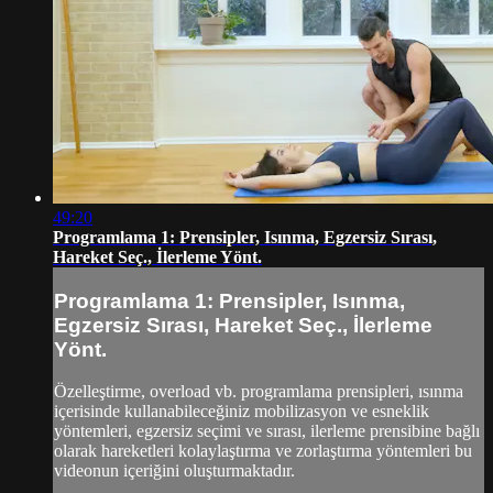
49:20
Programlama 1: Prensipler, Isınma, Egzersiz Sırası,
Hareket Seç., İlerleme Yönt.
Programlama 1: Prensipler, Isınma,
Egzersiz Sırası, Hareket Seç., İlerleme
Yönt.
Özelleştirme, overload vb. programlama prensipleri, ısınma
içerisinde kullanabileceğiniz mobilizasyon ve esneklik
yöntemleri, egzersiz seçimi ve sırası, ilerleme prensibine bağlı
olarak hareketleri kolaylaştırma ve zorlaştırma yöntemleri bu
videonun içeriğini oluşturmaktadır.