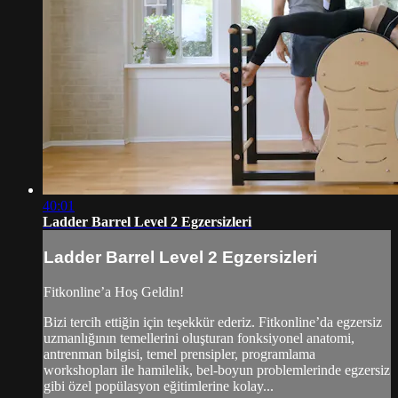
40:01
Ladder Barrel Level 2 Egzersizleri
Ladder Barrel Level 2 Egzersizleri
Fitkonline’a Hoş Geldin!
Bizi tercih ettiğin için teşekkür ederiz. Fitkonline’da egzersiz
uzmanlığının temellerini oluşturan fonksiyonel anatomi,
antrenman bilgisi, temel prensipler, programlama
workshopları ile hamilelik, bel-boyun problemlerinde egzersiz
gibi özel popülasyon eğitimlerine kolay...