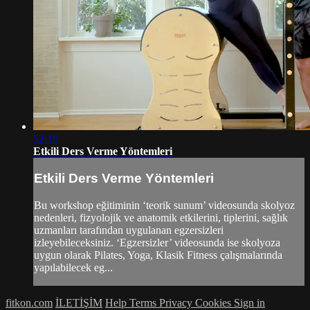
52:19
Etkili Ders Verme Yöntemleri
Etkili Ders Verme Yöntemleri
Bu workshop eğitiminin ‘teorik sunum’ videosunda skolyoz
nedenleri, fizyolojik ve anatomik etkilerini, tiplerini, sağlık
uzmanları tarafından uygulanan egzersizleri
izleyebileceksiniz. ‘Egzersizler’ videosunda ise skolyoza
uygun olarak Pilates, Yoga, Klasik Fitness çalışmalarında
yapılabilecek eg...
fitkon.com
İLETİŞİM
Help
Terms
Privacy
Cookies
Sign in