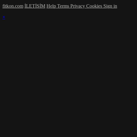
fitkon.com
İLETİŞİM
Help
Terms
Privacy
Cookies
Sign in
×