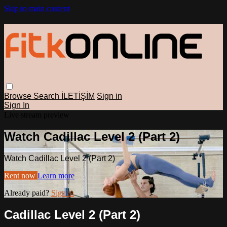
Skip to main content
Browse
Search
İLETİŞİM
Sign in
Sign In
Live stream preview
Watch Cadillac Level 2 (Part 2)
Watch Cadillac Level 2 (Part 2)
Rent now
Learn more
Already paid?
Sign in
Cadillac Level 2 (Part 2)