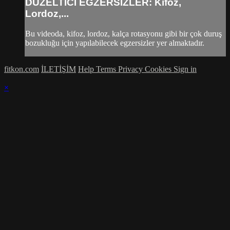
DÜZELTİCİ EGZERSİZLER: Kifoz,
Lordoz,...
Bu videoda, kifoz, lordoz, kalça rotasyonu gibi bir çok duruş
bozukluğu için yapılabilecek egzersizler yer almaktadır.
fitkon.com
İLETİŞİM
Help
Terms
Privacy
Cookies
Sign in
×