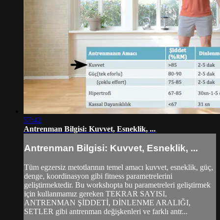
57:42
Antrenman Bilgisi: Kuvvet, Esneklik, ...
Antrenman Bilgisi: Kuvvet, Esneklik, ...
Tüm egzersiz metotlarının temel amacı kuvvet, esneklik, güç,
denge, koordinasyon gibi fitness parametrelerini
geliştirmektedir. Bu workshopta bu parametreleri geliştirmek
için kullanmamız gereken TEKRAR SAYISI,
ANTRENMAN ŞİDDETİ, DİNLENME ARALIĞI,
SETLER gibi antrenman değişkenleri ve farklı antr...