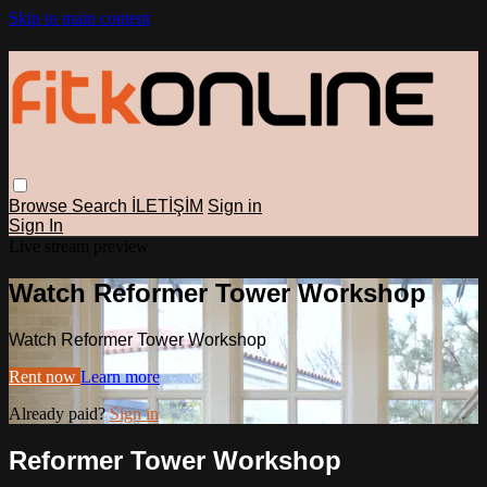
Skip to main content
Browse
Search
İLETİŞİM
Sign in
Sign In
Live stream preview
Watch Reformer Tower Workshop
Watch Reformer Tower Workshop
Rent now
Learn more
Already paid?
Sign in
Reformer Tower Workshop