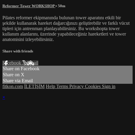
Reformer Tower WORKSHOP
• 50m
Pilates reformer ekipmanında bulunan tower aparatını etkili bir
şekilde kullanarak hareket dağarcığınızı geliştirebilir ve farklı vücut
tipleri için antrenman planlayabilirsiniz. Bu workshopta tower
kullanım alanlarını, üzerinde yapabileceğiniz hareketleri ve tower
anatomisini izleyebilirsiniz.
Share with friends
Facebook
X
Email
Share on Facebook
Share on X
Share via Email
fitkon.com
İLETİŞİM
Help
Terms
Privacy
Cookies
Sign in
×