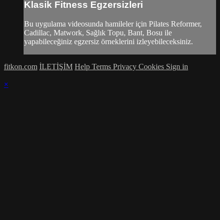
Klasik Fitness Egzersizleri
Bu uygulama videosunda hamileler için Pilates Reformer,
Cadillac, Matwork, Sağlık Topu, Bant, Bosu ile
yapabileceğiniz egzersiz örneklerini izleyebileceksiniz.
fitkon.com
İLETİŞİM
Help
Terms
Privacy
Cookies
Sign in
×