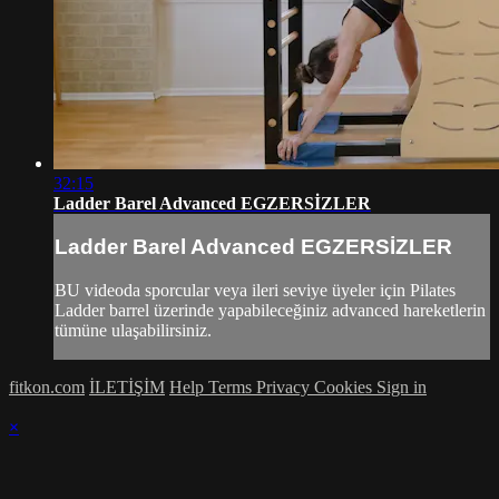
32:15
Ladder Barel Advanced EGZERSİZLER
Ladder Barel Advanced EGZERSİZLER
BU videoda sporcular veya ileri seviye üyeler için Pilates
Ladder barrel üzerinde yapabileceğiniz advanced hareketlerin
tümüne ulaşabilirsiniz.
fitkon.com
İLETİŞİM
Help
Terms
Privacy
Cookies
Sign in
×